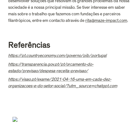
desenvolver soluções que resolvam os grandes problemas da nossa 
sociedade é a nossa principal missão. Se tiver interesse em saber 
mais sobre o trabalho que fazemos com fundações e parceiros 
filantrópicos, entre em contacto através de 
rita@maze-impact.com
.
Referências
https://pt.countryeconomy.com/governo/pib/portugal
https://transparencia.gov.pt/pt/orcamento-do-
estado/previsao/despesa-receita-previsao/
https://visao.pt/exame/2021-04-16-uma-em-cada-dez-
organizacoes-e-do-setor-social/?utm_source=chatgpt.com